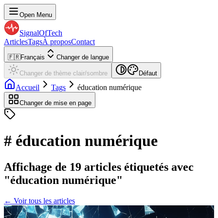
Open Menu
SignalOfTech
Articles
Tags
À propos
Contact
🇫🇷
Français
Changer de langue
Changer de thème clair/sombre
Défaut
Accueil
Tags
éducation numérique
Changer de mise en page
#
éducation numérique
Affichage de
19
articles
étiquetés
avec
"
éducation numérique
"
← Voir tous les articles
2026-07-11