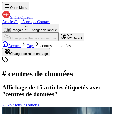
Open Menu
SignalOfTech
Articles
Tags
À propos
Contact
🇫🇷
Français
Changer de langue
Changer de thème clair/sombre
Défaut
Accueil
Tags
centres de données
Changer de mise en page
#
centres de données
Affichage de
15
articles
étiquetés
avec
"
centres de données
"
← Voir tous les articles
2026-07-30