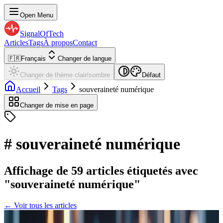
Open Menu
SignalOfTech
Articles
Tags
À propos
Contact
🇫🇷
Français
Changer de langue
Changer de thème clair/sombre
Défaut
Accueil
Tags
souveraineté numérique
Changer de mise en page
#
souveraineté numérique
Affichage de
59
articles
étiquetés
avec
"
souveraineté numérique
"
← Voir tous les articles
2026-07-24