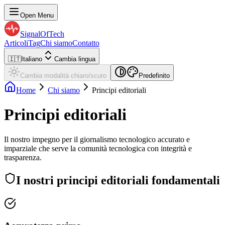
Open Menu
SignalOfTech
Articoli
Tag
Chi siamo
Contatto
🇮🇹
Italiano
Cambia lingua
Cambia modalità chiaro/scuro
Predefinito
Home
Chi siamo
Principi editoriali
Principi editoriali
Il nostro impegno per il giornalismo tecnologico accurato e
imparziale che serve la comunità tecnologica con integrità e
trasparenza.
I nostri principi editoriali fondamentali