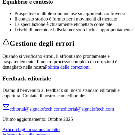
Equilibrio e contesto
Prospettive multiple sono incluse su argomenti controversi
Il contesto storico è fornito per i movimenti di mercato
La speculazione è chiaramente etichettata come tale
I rischi di mercato e i disclaimer sono inclusi appropriatamente
Gestione degli errori
Quando si verificano errori, li affrontiamo prontamente e
trasparentemente. Il nostro processo completo di correzioni è
dettagliato nella nostra
Politica delle correzioni
.
Feedback editoriale
Diamo il benvenuto al feedback sui nostri standard editoriali e
copertura. Contatta il nostro team editoriale:
editorial
@
signaloftech
.
com
editorial
@
signaloftech
.
com
Ultimo aggiornamento:
Ottobre 2025
Articoli
Tag
Chi siamo
Contatto
Informativa sulla privacy