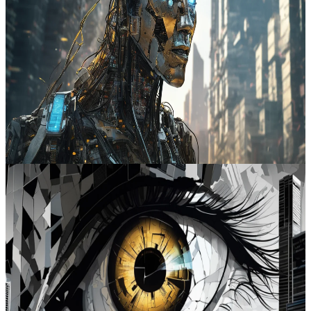
para o acordo da OpenAI com o Departamento de Defesa dos
Estados Unidos. O aumento das demissões atribuídas à automação e
a urgência por regulação em apostas e privacidade digital mostram
que os impactos sociais e econômicos da tecnologia exigem
respostas imediatas. O papel do governo e das empresas torna-se
central diante de precedentes perigosos e mudanças disruptivas.
Bluesky
#
inteligência artificial
#
automação
#
regulação
#
emprego
Ler artigo completo
2026-02-13
4
min de leitura
Carlos Oliveira
A inteligência artificial intensifica preocupações ambientais e sociais
O debate atual evidencia um aumento das inquietações sobre o papel
da inteligência artificial na sociedade, especialmente em relação ao
meio ambiente e à economia. A exclusão de comunidades pioneiras
e o uso de tecnologias para vigilância reforçam a necessidade de
políticas públicas e transparência. Este cenário revela uma tensão