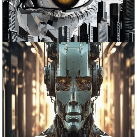
crescente entre inovação, ética e interesses corporativos.
Bluesky
#
inteligência artificial
#
vigilância
#
impacto social
#
emprego
Ler artigo completo
2026-01-30
3
min de leitura
Camila Pires
Queda da Tesla e perda recorde da Microsoft travam euforia
Os sinais simultâneos de perdas de capitalização, pressão de custos
de infraestrutura e falhas de salvaguarda digital revelam uma
correção profunda nas expectativas sobre a inteligência artificial e os
gigantes tecnológicos. O impacto cruza mercados, escolas e
trabalho, exigindo nova disciplina em dados, segurança e
investimento.
Reddit
#
inteligência artificial
#
mercados financeiros
#
privacidade digital