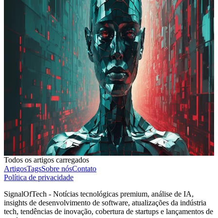
Tiago Mendes Ramos
Reestruturações e influência política alteram cenário tecnológico dos
EUA
As decisões políticas e empresariais desta semana nos Estados
Unidos evidenciam uma transformação profunda no setor
tecnológico, com impactos diretos sobre empregos e liberdade
institucional. O avanço da automação, o retorno ao trabalho
presencial e a integração da inteligência artificial em órgãos públicos
apontam para um novo equilíbrio de poder entre governo, indústria e
sociedade.
Reddit
#
política
#
automação
#
inteligência artificial
#
empregos
Ler artigo completo
Todos os artigos carregados
Artigos
Tags
Sobre nós
Contato
Política de privacidade
SignalOfTech - Notícias tecnológicas premium, análise de IA,
insights de desenvolvimento de software, atualizações da indústria
tech, tendências de inovação, cobertura de startups e lançamentos de