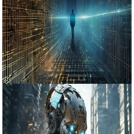
trabalhadores
As recentes iniciativas das grandes empresas tecnológicas para
recolher dados e automatizar processos estão a gerar preocupações
sobre privacidade e poder corporativo. O debate revela um impacto
crescente sobre o emprego, a segurança digital e a ética, com
exigências por maior regulamentação e transparência. O avanço da
inteligência artificial coloca em risco o equilíbrio entre inovação e
proteção dos trabalhadores.
Bluesky
#
privacidade
#
inteligência artificial
#
automação
#
emprego
Ler artigo completo
2026-03-02
3
min de leitura
Tiago Mendes Ramos
Acordo da OpenAI com Defesa dos Estados Unidos intensifica
debate ético sobre IA
O avanço da inteligência artificial está a provocar preocupações
profundas sobre ética, emprego e sustentabilidade, com destaque