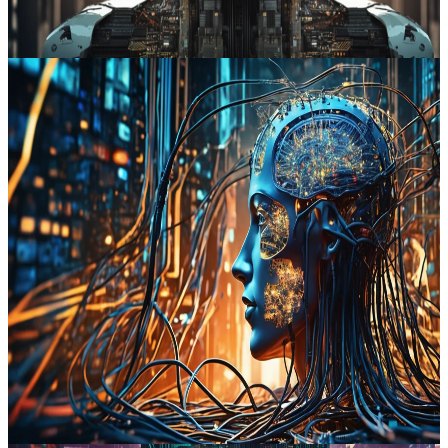
#
emprego tecnológico
#
infraestruturas
Ler artigo completo
2025-12-14
4
min de leitura
Renata Oliveira da Costa
A aceleração dos data centers ameaça obras públicas e empregos
O crescimento acelerado da infraestrutura digital está a gerar
impactos negativos em obras públicas e a aumentar o ceticismo
quanto à automação e à inteligência artificial. Especialistas e
usuários destacam riscos para empregos qualificados e para a
segurança dos serviços essenciais, enquanto grandes empresas
evitam transparência sobre o uso de IA. O debate evidencia uma
crescente resistência social e ética diante da influência corporativa e
da rápida transformação tecnológica.
Bluesky
#
inteligência artificial
#
infraestrutura digital
#
automação
#
emprego
Ler artigo completo