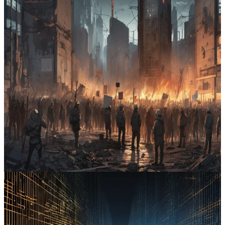
3
min de leitura
Carlos Oliveira
A expansão da IA enfrenta leis de custo e vigilância
A negociação do novo contrato social da IA acelera à medida que
leis transferem custos de infraestrutura para operadores e propostas
de participação pública ganham tração. A extensão da vigilância ao
discurso e a automatização corporativa reconfiguram privacidade e
empregos, enquanto mercados penalizam modelos lentos a
adaptar‑se.
Reddit
#
inteligência artificial
#
energia
#
privacidade
#
emprego
#
mercados financeiros
Ler artigo completo
2026-04-22
4
min de leitura
Camila Pires
Empresas tecnológicas intensificam vigilância e automação sobre