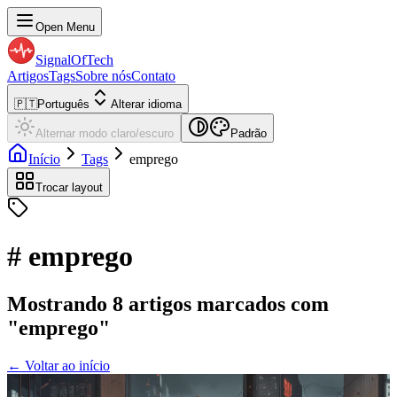
Open Menu
SignalOfTech
Artigos
Tags
Sobre nós
Contato
🇵🇹
Português
Alterar idioma
Alternar modo claro/escuro
Padrão
Início
Tags
emprego
Trocar layout
#
emprego
Mostrando
8
artigos
marcados
com
"
emprego
"
← Voltar ao início
2026-06-03