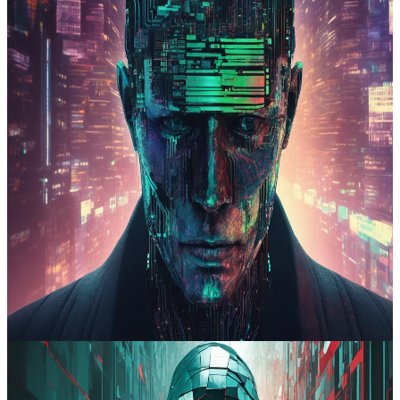
2025-10-20
3
min de leitura
Camila Pires
A tecnologia doméstica enfrenta resistência devido a preocupações
éticas
A crescente presença de dispositivos inteligentes invasivos está a
gerar desconforto e resistência, evidenciando um conflito entre
progresso tecnológico e proteção da privacidade. O envolvimento de
órgãos governamentais em plataformas digitais descentralizadas
reforça a polarização e a necessidade de definir limites institucionais.
As discussões sobre empregos e erosão do conhecimento
tecnológico destacam os desafios sociais e ambientais da inovação.
Bluesky
#
privacidade
#
inovação
#
empregos
#
vigilância
Ler artigo completo
2025-09-11
4
min de leitura