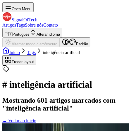
Open Menu
SignalOfTech
Artigos
Tags
Sobre nós
Contato
🇵🇹
Português
Alterar idioma
Alternar modo claro/escuro
Padrão
Início
Tags
inteligência artificial
Trocar layout
#
inteligência artificial
Mostrando
601
artigos
marcados
com
"
inteligência artificial
"
← Voltar ao início
2026-07-30